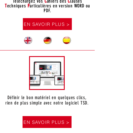
Téléchargez vos
C
ahiers des
C
lauses
T
echniques
P
articulières en version WORD ou
PDF.
EN SAVOIR PLUS >
Définir le bon matériel en quelques clics,
rien de plus simple avec notre logiciel TSD.
EN SAVOIR PLUS >